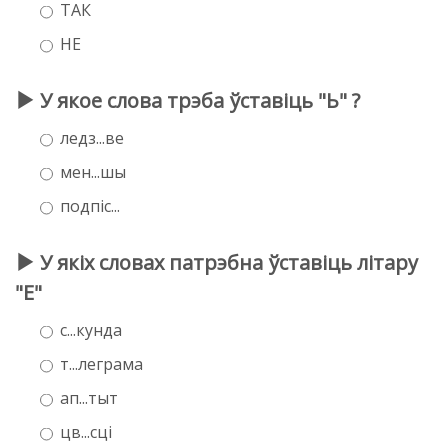
ТАК
НЕ
У якое слова трэба ўставіць "Ь" ?
ледз...ве
мен...шы
подпіс...
У якіх словах патрэбна ўставіць літару
"Е"
с...кунда
т...леграма
ап...тыт
цв...сці