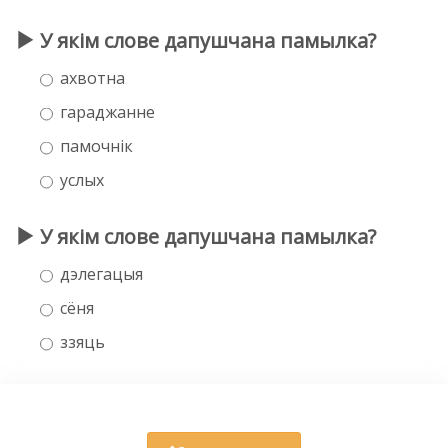
У якім слове дапушчана памылка?
ахвотна
гараджанне
памочнік
услых
У якім слове дапушчана памылка?
дэлегацыя
сёня
ззяць