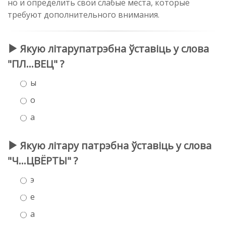
но и определить свои слабые места, которые
требуют дополнительного внимания.
Якую літарупатрэбна ўставіць у слова
"ПЛ...ВЕЦ" ?
ы
о
а
Якую літару патрэбна ўставіць у слова
"Ч...ЦВЁРТЫ" ?
э
е
а