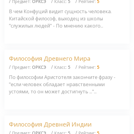
/
/
/
Предмет:
ОРКСЭ
Класс:
5
Рейтинг:
5
В чем Конфуций видит сущность человека.
Китайской философ, выходец из школы
"служилых людей" - По мнению какого...
Философия Древнего Мира
/
/
/
Предмет:
ОРКСЭ
Класс:
5
Рейтинг:
5
По философии Аристотеля закончите фразу -
"если человек обладает нравственными
устоями, то он может достигнуть ..."...
Философия Древней Индии
/
/
/
Предмет:
ОРКСЭ
Класс:
5
Рейтинг:
5