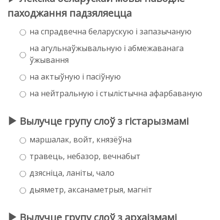
паходжання падзяляецца
на спрадвечна беларускую і запазычаную
на агульнаўжывальную і абмежаванага
ўжывання
на актыўную і пасіўную
на нейтральную і стылістычна афарбаваную
Вылучце групу слоў з гістарызмамі
маршалак, войт, князёўна
травець, небазор, вечнабыт
дзясніца, ланіты, чало
дыяметр, аксанаметрыя, магніт
Вылучце групу слоў з архаізмамі