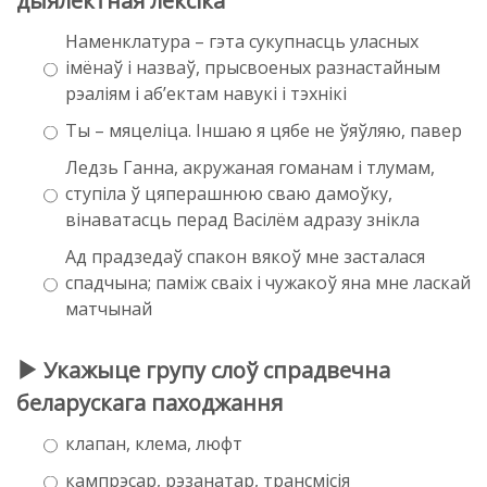
дыялектная лексіка
Наменклатура – гэта сукупнасць уласных
імёнаў і назваў, прысвоеных разнастайным
рэаліям і аб’ектам навукі і тэхнікі
Ты – мяцеліца. Іншаю я цябе не ўяўляю, павер
Ледзь Ганна, акружаная гоманам і тлумам,
ступіла ў цяперашнюю сваю дамоўку,
вінаватасць перад Васілём адразу знікла
Ад прадзедаў спакон вякоў мне засталася
спадчына; паміж сваіх і чужакоў яна мне ласкай
матчынай
Укажыце групу слоў спрадвечна
беларускага паходжання
клапан, клема, люфт
кампрэсар, рэзанатар, трансмісія