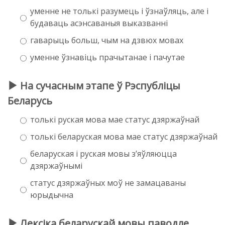
уменне не толькі разумець і ўзнаўляць, але і
будаваць асэнсаваныя выказванні
гаварыць больш, чым на дзвюх мовах
уменне ўзнавіць прачытанае і пачутае
На сучасным этапе ў Рэспубліцы
Беларусь
толькі руская мова мае статус дзяржаўнай
толькі беларуская мова мае статус дзяржаўнай
беларуская і руская мовы з’яўляюцца
дзяржаўнымі
статус дзяржаўных моў не замацаваны
юрыдычна
Лексіка беларускай мовы паводле