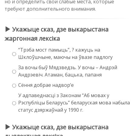
но и определить свои слабые места, которые
требуют дополнительного внимания.
Укажыце сказ, дзе выкарыстана
жаргонная лексіка
“Трэба мост памыць”, ? кажуць на
Шклоўшчыне, маючы на ўвазе падлогу
За вочы быў Мядзведзь. У вочы – Андрэй
Андрэевіч. Атаман, бацька, папаня
Сёння добрае надвор’е
У адпаведнасці з Законам “Аб мовах у
Рэспубліцы Беларусь” беларуская мова набыла
статус дзяржаўнай у 1990 г.
Укажыце сказ, дзе выкарыстана