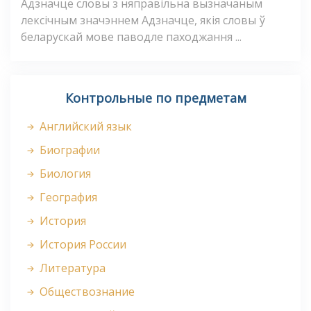
Адзначце словы з няправільна вызначаным
лексічным значэннем Адзначце, якія словы ў
беларускай мове паводле паходжання ...
Контрольные по предметам
Английский язык
Биографии
Биология
География
История
История России
Литература
Обществознание