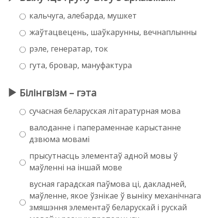
кальчуга, алебарда, мушкет
жаўтацвецень, шаўкарунны, вечнаплынны
рэле, генератар, ток
гута, бровар, мануфактура
Білінгвізм – гэта
сучасная беларуская літаратурная мова
валоданне і папераменнае карыстанне
дзвюма мовамі
прысутнасць элементаў адной мовы ў
маўленні на іншай мове
вусная гарадская паўмова ці, дакладней,
маўленне, якое ўзнікае ў выніку механічнага
змяшэння элементаў беларускай і рускай