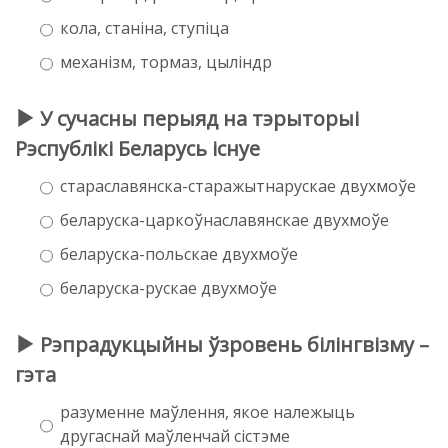
кола, станіна, ступіца
механізм, тормаз, цыліндр
У сучасны перыяд на тэрыторыі
Рэспублікі Беларусь існуе
стараславянска-старажытнарускае двухмоўе
беларуска-царкоўнаславянскае двухмоўе
беларуска-польскае двухмоўе
беларуска-рускае двухмоўе
Рэпрадукцыйны ўзровень білінгвізму –
гэта
разуменне маўлення, якое належыць
другаснай маўленчай сістэме