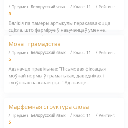
/
/
/
Предмет:
Белорусский язык
Класс:
11
Рейтинг:
5
Вялікія па памеры артыкулы пераказваюцца
сцісла, што фарміруе ў навучэнцаў уменне...
Прыём, пры якім настаўнік загадзя...
Мова і грамадства
/
/
/
Предмет:
Белорусский язык
Класс:
11
Рейтинг:
5
Адзначце правільнае: "Пісьмовая фіксацыя
моўнай нормы ў граматыках, даведніках і
слоўніках называецца..." Адзначце...
Марфемная структура слова
/
/
/
Предмет:
Белорусский язык
Класс:
11
Рейтинг:
5