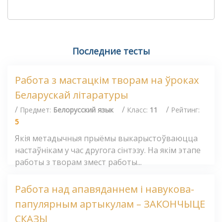
Последние тесты
Работа з мастацкім творам на ўроках
Беларускай літаратуры
/
/
/
Предмет:
Белорусский язык
Класс:
11
Рейтинг:
5
Якія метадычныя прыёмы выкарыстоўваюцца
настаўнікам у час другога сінтэзу. На якім этапе
работы з творам змест работы...
Работа над апавяданнем і навукова-
папулярным артыкулам – ЗАКОНЧЫЦЕ
СКАЗЫ