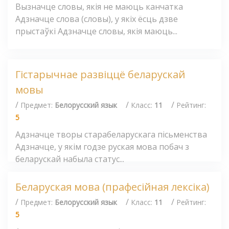
Вызначце словы, якія не маюць канчатка
Адзначце слова (словы), у якіх ёсць дзве
прыстаўкі Адзначце словы, якія маюць...
Гістарычнае развіццё беларускай
мовы
/
/
/
Предмет:
Белорусский язык
Класс:
11
Рейтинг:
5
Адзначце творы старабеларускага пісьменства
Адзначце, у якім годзе руская мова побач з
беларускай набыла статус...
Беларуская мова (прафесійная лексіка)
/
/
/
Предмет:
Белорусский язык
Класс:
11
Рейтинг:
5