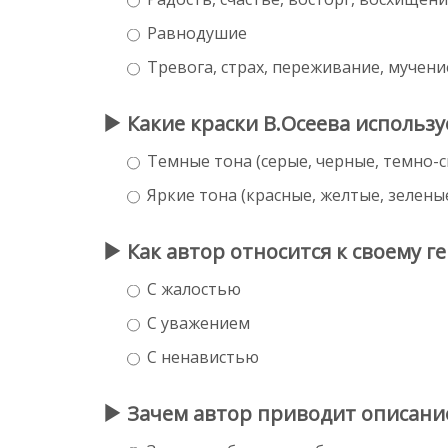
Равнодушие
Тревога, страх, переживание, мучени
Какие краски В.Осеева использ
Темные тона (серые, черные, темно-с
Яркие тона (красные, желтые, зелены
Как автор относится к своему г
С жалостью
С уважением
С ненавистью
Зачем автор приводит описани