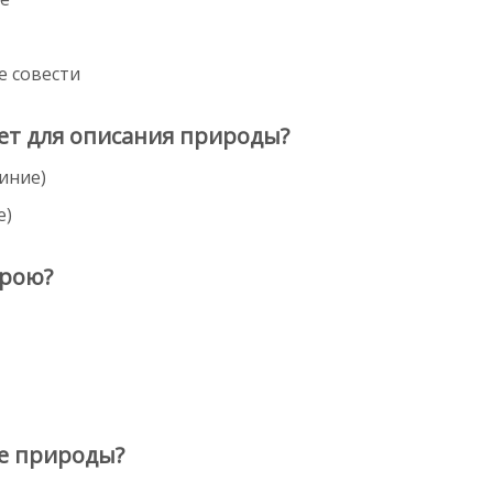
е совести
ует для описания природы?
иние)
е)
ерою?
е природы?