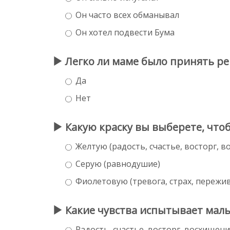
Он часто всех обманывал
Он хотел подвести Бума
Легко ли маме было принять реш
Да
Нет
Какую краску вы выберете, что
Желтую (радость, счастье, восторг, 
Серую (равнодушие)
Фиолетовую (тревога, страх, пережив
Какие чувства испытывает маль
Радость, счастье, восторг, восхищен