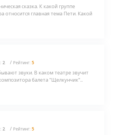
ическая сказка. К какой группе
а относится главная тема Пети. Какой
/
с:
2
Рейтинг:
5
бывают звуки. В каком театре звучит
композитора балета "Щелкунчик"...
/
с:
2
Рейтинг:
5