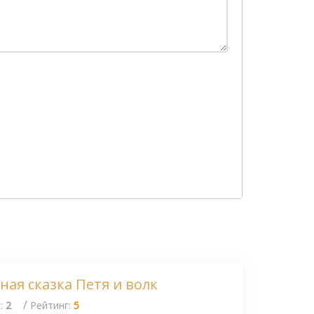
ая сказка Петя и волк
/
с:
2
Рейтинг:
5