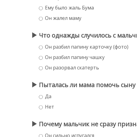
Ему было жаль Бума
Он жалел маму
Что однажды случилось с мальч
Он разбил папину карточку (фото)
Он разбил папину чашку
Он разорвал скатерть
Пыталась ли мама помочь сыну 
Да
Нет
Почему мальчик не сразу призна
Он сильно испугался