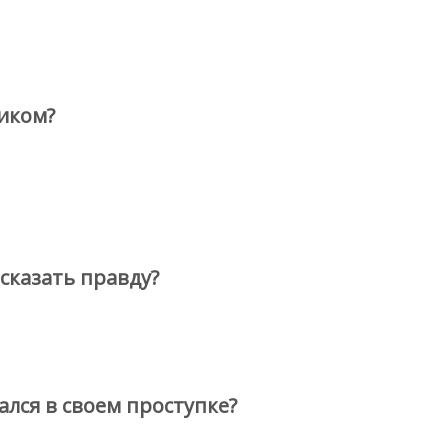
иком?
сказать правду?
лся в своем проступке?