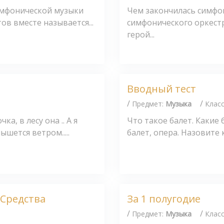
имфонической музыки
Чем закончилась симфон
ов вместе называется...
симфонического оркестр
герой...
Вводный тест
/
/
Предмет:
Музыка
Клас
а, в лесу она .. А я
Что такое балет. Какие 
ышется ветром.....
балет, опера. Назовите 
Средства
За 1 полугодие
/
/
Предмет:
Музыка
Клас