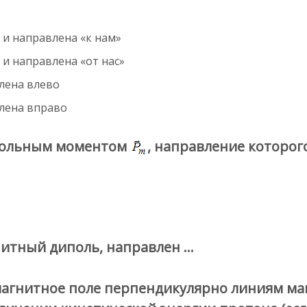
и направлена «к нам»
и направлена «от нас»
лена влево
влена вправо
ипольным моментом
, направление которого
нитный диполь, направлен …
магнитное поле перпендикулярно линиям ма