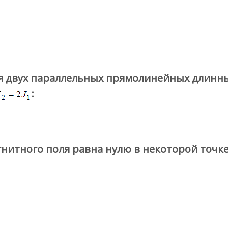
я двух параллельных прямолинейных длинны
:
итного поля равна нулю в некоторой точке