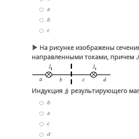
а
b
c
На рисунке изображены сечени
направленными токами, причем
Индукция
результирующего магн
b
a
c
d