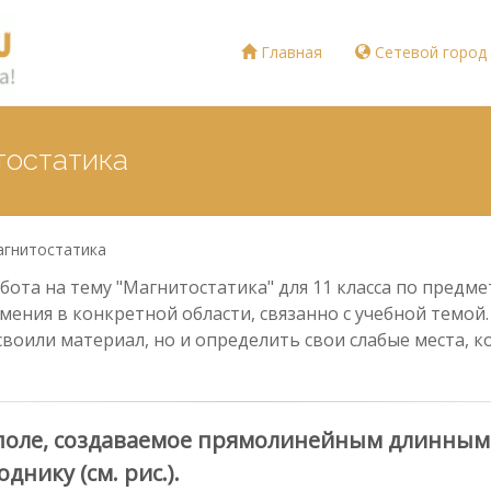
Главная
Сетевой город
тостатика
гнитостатика
ота на тему "Магнитостатика" для 11 класса по предмет
мения в конкретной области, связанно с учебной темой
своили материал, но и определить свои слабые места,
 поле, создаваемое прямолинейным длинным
нику (см. рис.).