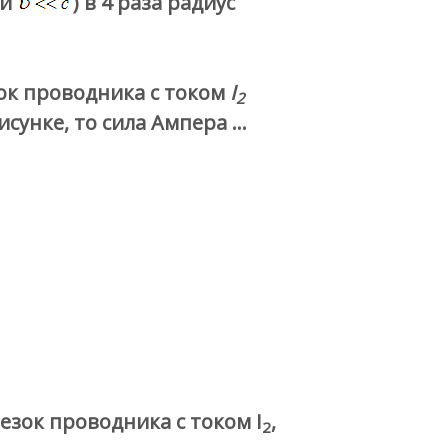
ли
) в 4 раза радиус
зок проводника с током
I
2
исунке, то сила Ампера …
езок проводника с током I
,
2