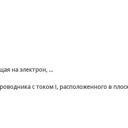
щая на электрон, …
оводника с током I, расположенного в плос