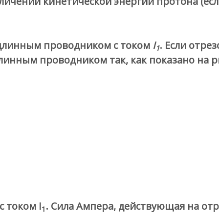
еличении кинетической энергии протона (ес
длинным проводником с током
I
. Если отре
1
линным проводником так, как показано на р
 током I
. Сила Ампера, действующая на отр
1