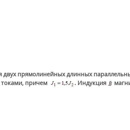
я двух прямолинейных длинных параллельн
 токами, причем
. Индукция
магни