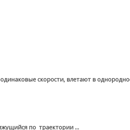
динаковые скорости, влетают в однородное
ижущийся по траектории …