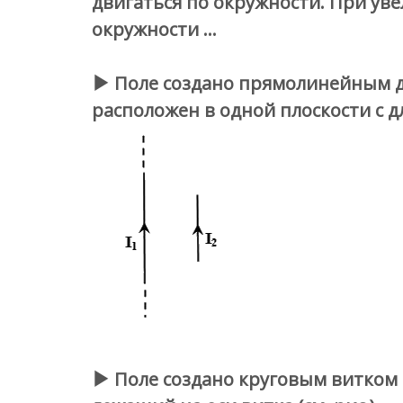
двигаться по окружности. При ув
окружности …
Поле создано прямолинейным 
расположен в одной плоскости с д
Поле создано круговым витком с