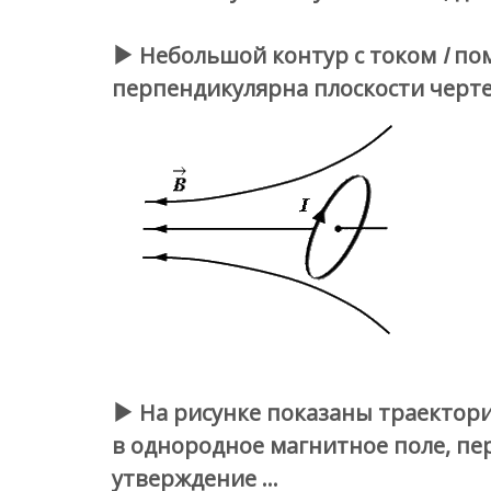
Небольшой контур с током
I
по
перпендикулярна плоскости черте
На рисунке показаны траектори
в однородное магнитное поле, пе
утверждение …