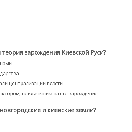
 теория зарождения Киевской Руси?
янами
ударства
вали централизации власти
фактором, повлиявшим на его зарождение
новгородские и киевские земли?