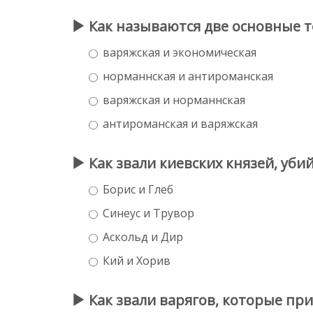
Как называются две основные т
варяжская и экономическая
норманнская и антироманская
варяжская и норманнская
антироманская и варяжская
Как звали киевских князей, уби
Борис и Глеб
Синеус и Трувор
Аскольд и Дир
Кий и Хорив
Как звали варягов, которые пр