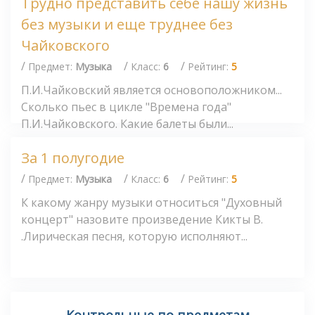
Трудно представить себе нашу жизнь
без музыки и еще труднее без
Чайковского
/
/
/
Предмет:
Музыка
Класс:
6
Рейтинг:
5
П.И.Чайковский является основоположником...
Сколько пьес в цикле "Времена года"
П.И.Чайковского. Какие балеты были...
За 1 полугодие
/
/
/
Предмет:
Музыка
Класс:
6
Рейтинг:
5
К какому жанру музыки относиться "Духовный
концерт" назовите произведение Кикты В.
.Лирическая песня, которую исполняют...