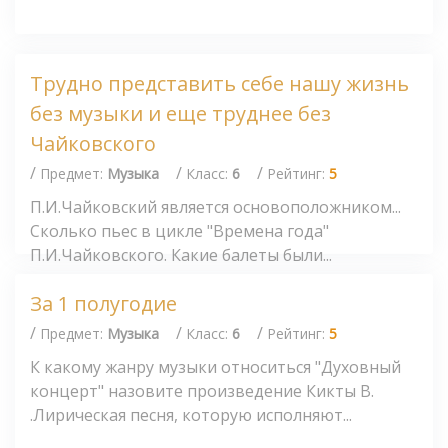
Трудно представить себе нашу жизнь
без музыки и еще труднее без
Чайковского
/
/
/
Предмет:
Музыка
Класс:
6
Рейтинг:
5
П.И.Чайковский является основоположником...
Сколько пьес в цикле "Времена года"
П.И.Чайковского. Какие балеты были...
За 1 полугодие
/
/
/
Предмет:
Музыка
Класс:
6
Рейтинг:
5
К какому жанру музыки относиться "Духовный
концерт" назовите произведение Кикты В.
.Лирическая песня, которую исполняют...