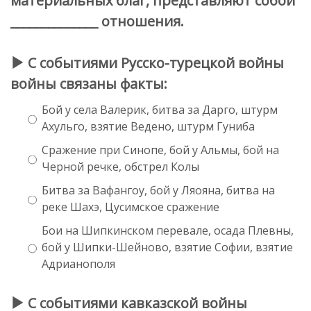
материальных благ, представляют собой
______________ отношения.
С событиями Русско-турецкой войны
войны связаны факты:
Бой у села Валерик, битва за Дарго, штурм
Ахульго, взятие Ведено, штурм Гуниба
Сражение при Синопе, бой у Альмы, бой на
Черной речке, обстрел Колы
Битва за Вафангоу, бой у Ляояна, битва на
реке Шахэ, Цусимское сражение
Бои на Шипкинском перевале, осада Плевны,
бой у Шипки-Шейново, взятие Софии, взятие
Адрианополя
С событиями кавказской войны