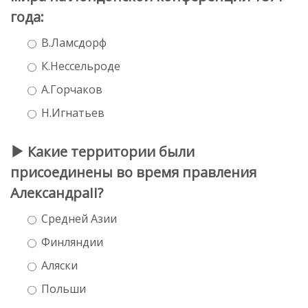
года:
В.Ламсдорф
К.Нессельроде
А.Горчаков
Н.Игнатьев
Какие территории были
присоединены во время правления
АлександраII?
Средней Азии
Финляндии
Аляски
Польши