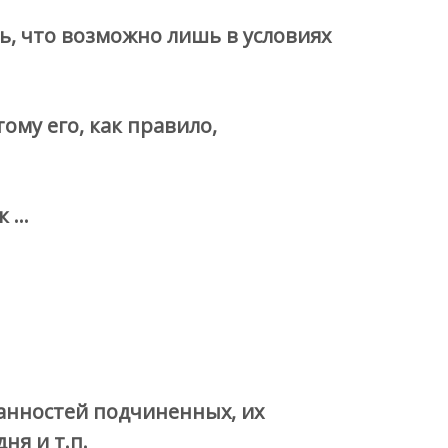
, что возможно лишь в условиях
ому его, как правило,
к …
занностей подчиненных, их
ня и т.п.