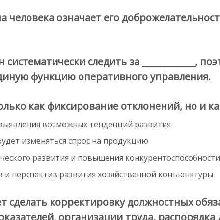
 человека означает его доброжелательность
истематически следить за ____________, поэт
диную функцию оперативного управления.
лько как фиксирование отклонений, но и ка
 выявления возможных тенденций развития
будет изменяться спрос на продукцию
ического развития и повышения конкурентоспособности
в и перспектив развития хозяйственной конъюнктуры
яет сделать корректировку должностных обя
казателей, организации труда, распорядка д