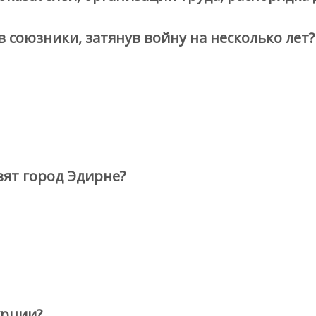
 союзники, затянув войну на несколько лет?
зят город Эдирне?
урции?