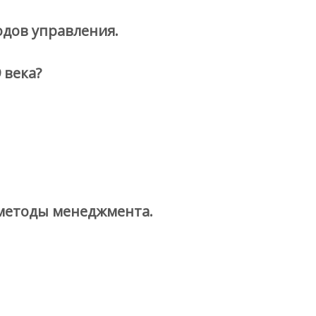
одов управления.
 века?
 методы менеджмента.