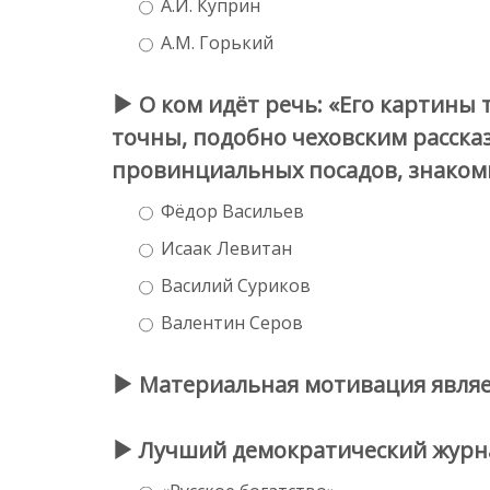
А.И. Куприн
А.М. Горький
О ком идёт речь: «Его картины
точны, подобно чеховским расска
провинциальных посадов, знакомых 
Фёдор Васильев
Исаак Левитан
Василий Суриков
Валентин Серов
Материальная мотивация являет
Лучший демократический журна