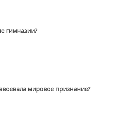
ие гимназии?
завоевала мировое признание?