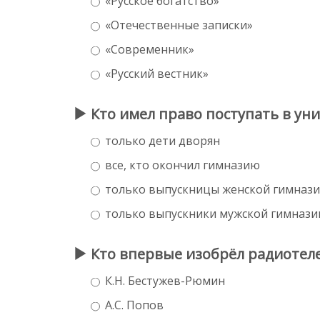
«Русское богатство»
«Отечественные записки»
«Современник»
«Русский вестник»
Кто имел право поступать в ун
только дети дворян
все, кто окончил гимназию
только выпускницы женской гимназ
только выпускники мужской гимнази
Кто впервые изобрёл радиотел
К.Н. Бестужев-Рюмин
А.С. Попов