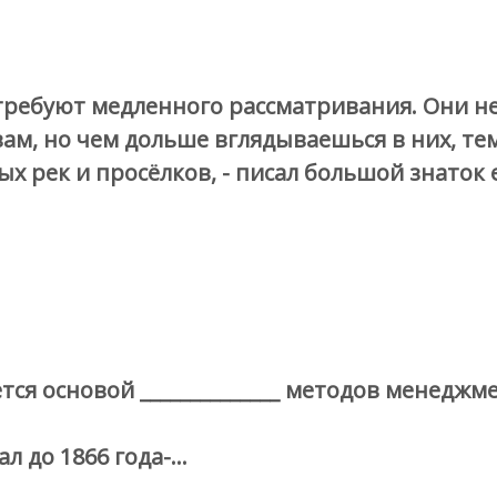
 требуют медленного рассматривания. Они н
зам, но чем дольше вглядываешься в них, те
рек и просёлков, - писал большой знаток ег
ся основой ______________ методов менеджме
л до 1866 года-…