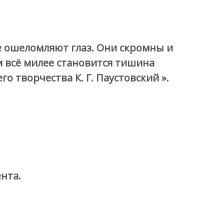
е ошеломляют глаз. Они скромны и
м всё милее становится тишина
о творчества К. Г. Паустовский ».
нта.