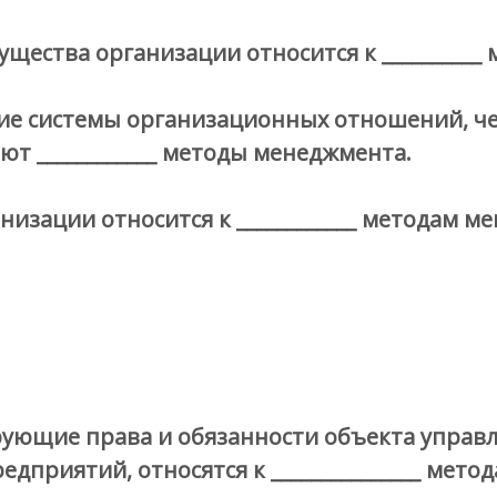
щества организации относится к __________
ние системы организационных отношений, 
ют ____________ методы менеджмента.
изации относится к ____________ методам м
рующие права и обязанности объекта упра
дприятий, относятся к _______________ мето