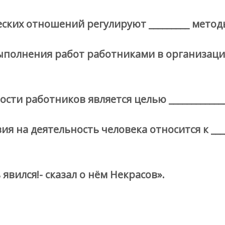
еских отношений регулируют _________ мето
олнения работ работниками в организации о
и работников является целью _____________
я на деятельность человека относится к ____
явился!- сказал о нём Некрасов».