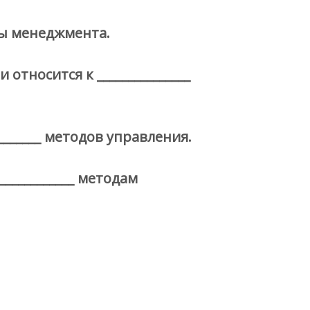
ды менеджмента.
тносится к _______________
______ методов управления.
___________ методам