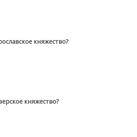
рославское княжество?
верское княжество?