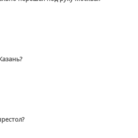
Казань?
престол?