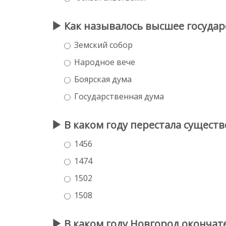
Как называлось высшее государ
Земский собор
Народное вече
Боярская дума
Государственная дума
В каком году перестала существ
1456
1474
1502
1508
В каком году Новгород окончат