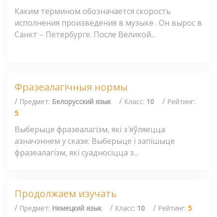
Каким термином обозначается скорость
исполнения произведения в музыке . Он вырос в
Санкт – Петербурге. После Великой...
Фразеалагічныя нормы
/
/
/
Предмет:
Белорусский язык
Класс:
10
Рейтинг:
5
Выберыце фразеалагізм, які з`яўляецца
азначэннем у сказе: Выберыце і запішыце
фразеалагізм, які суадносіцца з...
Продолжаем изучать
/
/
/
Предмет:
Немецкий язык
Класс:
10
Рейтинг:
5