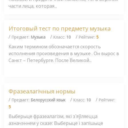
части лица, которая...
Итоговый тест по предмету музыка
/
/
/
Предмет:
Музыка
Класс:
10
Рейтинг:
5
Каким термином обозначается скорость
исполнения произведения в музыке . Он вырос в
Санкт – Петербурге. После Великой...
Фразеалагічныя нормы
/
/
/
Предмет:
Белорусский язык
Класс:
10
Рейтинг:
5
Выберыце фразеалагізм, які з`яўляецца
азначэннем у сказе: Выберыце і запішыце