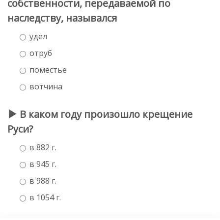
собственности, передаваемой по
наследству, назывался
удел
отруб
поместье
вотчина
В каком году произошло крещение
Руси?
в 882 г.
в 945 г.
в 988 г.
в 1054 г.