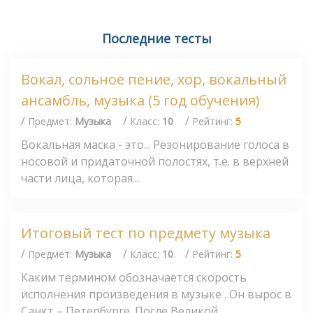
Последние тесты
Вокал, сольное пение, хор, вокальный
ансамбль, музыка (5 год обучения)
/
/
/
Предмет:
Музыка
Класс:
10
Рейтинг:
5
Вокальная маска - это... Резонирование голоса в
носовой и придаточной полостях, т.е. в верхней
части лица, которая...
Итоговый тест по предмету музыка
/
/
/
Предмет:
Музыка
Класс:
10
Рейтинг:
5
Каким термином обозначается скорость
исполнения произведения в музыке . Он вырос в
Санкт – Петербурге. После Великой...