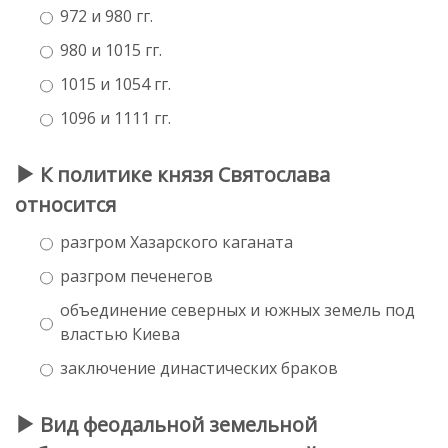
972 и 980 гг.
980 и 1015 гг.
1015 и 1054 гг.
1096 и 1111 гг.
К политике князя Святослава
относится
разгром Хазарского каганата
разгром печенегов
объединение северных и южных земель под
властью Киева
заключение династических браков
Вид феодальной земельной