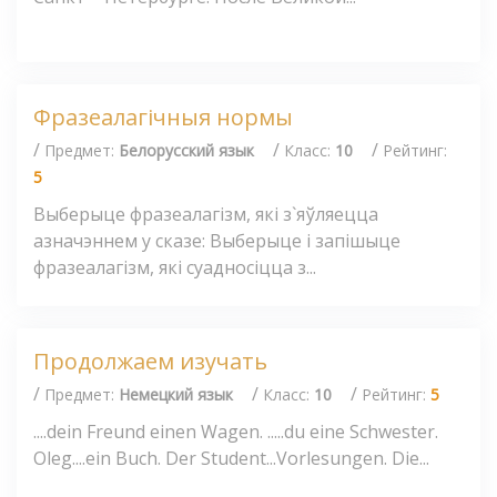
Фразеалагічныя нормы
/
/
/
Предмет:
Белорусский язык
Класс:
10
Рейтинг:
5
Выберыце фразеалагізм, які з`яўляецца
азначэннем у сказе: Выберыце і запішыце
фразеалагізм, які суадносіцца з...
Продолжаем изучать
/
/
/
Предмет:
Немецкий язык
Класс:
10
Рейтинг:
5
....dein Freund einen Wagen. .....du eine Schwester.
Oleg....ein Buch. Der Student...Vorlesungen. Die...