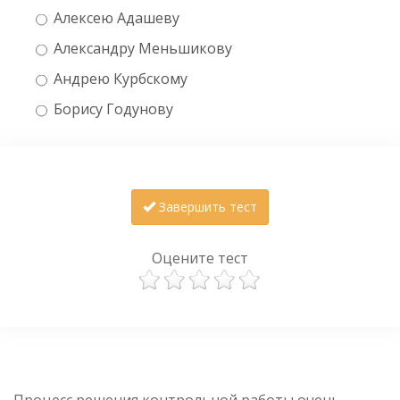
Алексею Адашеву
Александру Меньшикову
Андрею Курбскому
Борису Годунову
Завершить тест
Оцените тест