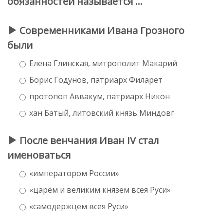
обязанностей называется …
Современниками Ивана Грозного
были
Елена Глинская, митрополит Макарий
Борис Годунов, патриарх Филарет
протопоп Аввакум, патриарх Никон
хан Батый, литовский князь Миндовг
После венчания Иван IV стал
именоваться
«императором России»
«царём и великим князем всея Руси»
«самодержцем всея Руси»