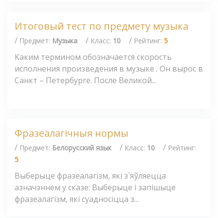
Итоговый тест по предмету музыка
/
/
/
Предмет:
Музыка
Класс:
10
Рейтинг:
5
Каким термином обозначается скорость
исполнения произведения в музыке . Он вырос в
Санкт – Петербурге. После Великой...
Фразеалагічныя нормы
/
/
/
Предмет:
Белорусский язык
Класс:
10
Рейтинг:
5
Выберыце фразеалагізм, які з`яўляецца
азначэннем у сказе: Выберыце і запішыце
фразеалагізм, які суадносіцца з...