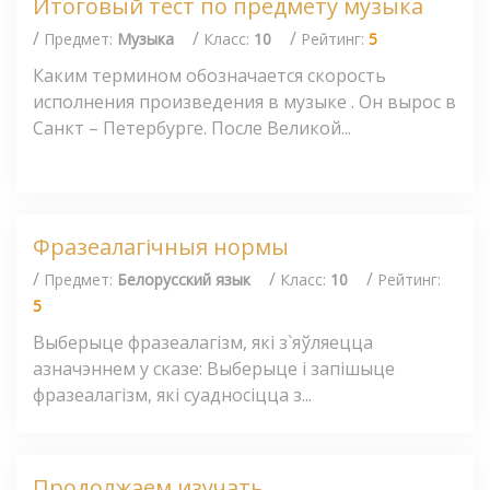
Итоговый тест по предмету музыка
/
/
/
Предмет:
Музыка
Класс:
10
Рейтинг:
5
Каким термином обозначается скорость
исполнения произведения в музыке . Он вырос в
Санкт – Петербурге. После Великой...
Фразеалагічныя нормы
/
/
/
Предмет:
Белорусский язык
Класс:
10
Рейтинг:
5
Выберыце фразеалагізм, які з`яўляецца
азначэннем у сказе: Выберыце і запішыце
фразеалагізм, які суадносіцца з...
Продолжаем изучать