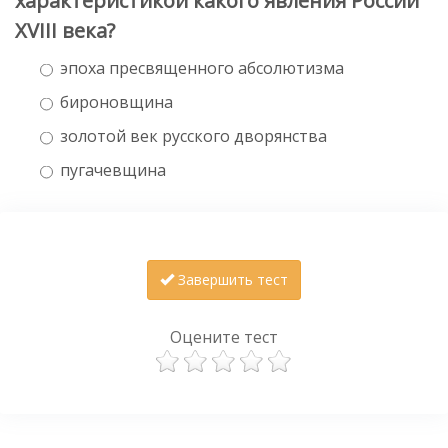
характеристикой какого явления России
XVIII века?
эпоха пресвященного абсолютизма
бироновщина
золотой век русского дворянства
пугачевщина
Завершить тест
Оцените тест