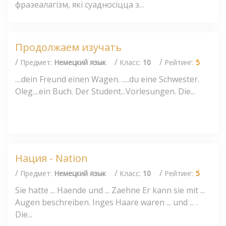
фразеалагізм, які суадносіцца з...
Продолжаем изучать
/
/
/
Предмет:
Немецкий язык
Класс:
10
Рейтинг:
5
....dein Freund einen Wagen. .....du eine Schwester.
Oleg....ein Buch. Der Student...Vorlesungen. Die...
Нация - Nation
/
/
/
Предмет:
Немецкий язык
Класс:
10
Рейтинг:
5
Sie hatte ... Haende und ... Zaehne Er kann sie mit ...
Augen beschreiben. Inges Haare waren ... und ... .
Die...