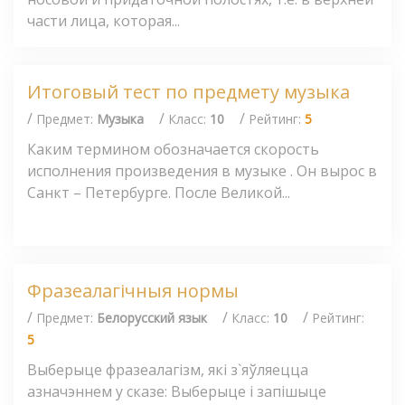
части лица, которая...
Итоговый тест по предмету музыка
/
/
/
Предмет:
Музыка
Класс:
10
Рейтинг:
5
Каким термином обозначается скорость
исполнения произведения в музыке . Он вырос в
Санкт – Петербурге. После Великой...
Фразеалагічныя нормы
/
/
/
Предмет:
Белорусский язык
Класс:
10
Рейтинг:
5
Выберыце фразеалагізм, які з`яўляецца
азначэннем у сказе: Выберыце і запішыце