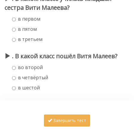
сестра Вити Малеева?
в первом
в пятом
в третьем
. В какой класс пошёл Витя Малеев?
во второй
в четвёртый
в шестой
Завершить тест