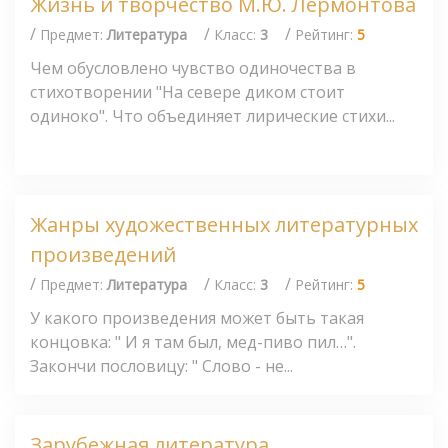
Жизнь и творчество М.Ю. Лермонтова
/
/
/
Предмет:
Литература
Класс:
3
Рейтинг:
5
Чем обусловлено чувство одиночества в
стихотворении "На севере диком стоит
одиноко". Что объединяет лирические стихи...
Жанры художественных литературных
произведений
/
/
/
Предмет:
Литература
Класс:
3
Рейтинг:
5
У какого произведения может быть такая
концовка: " И я там был, мед-пиво пил…".
Закончи пословицу: " Слово - не...
Зарубежная литература