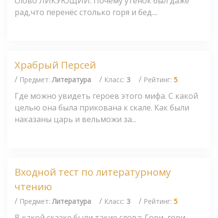
слово ЛИКУЮЩИЙ. Почему утёнок был даже
рад,что перенёс столько горя и бед....
Храбрый Персей
/
/
/
Предмет:
Литература
Класс:
3
Рейтинг:
5
Где можно увидеть героев этого мифа. С какой
целью она была прикована к скале. Как были
наказаны царь и вельможи за...
Входной тест по литературному
чтению
/
/
/
Предмет:
Литература
Класс:
3
Рейтинг:
5
В какой сказке были такие слова: Гори, гори