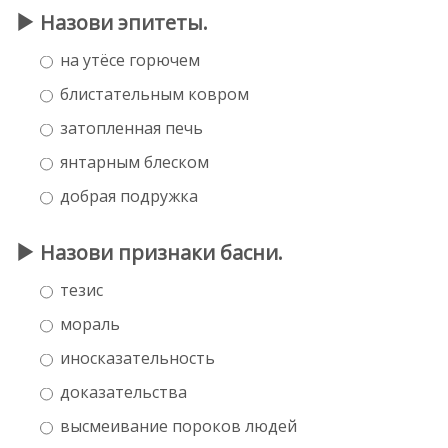
Назови эпитеты.
на утёсе горючем
блистательным ковром
затопленная печь
янтарным блеском
добрая подружка
Назови признаки басни.
тезис
мораль
иносказательность
доказательства
высмеивание пороков людей