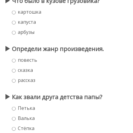
Что было в кузове грузовика?
картошка
капуста
арбузы
Определи жанр произведения.
повесть
сказка
рассказ
Как звали друга детства папы?
Петька
Валька
Стёпка