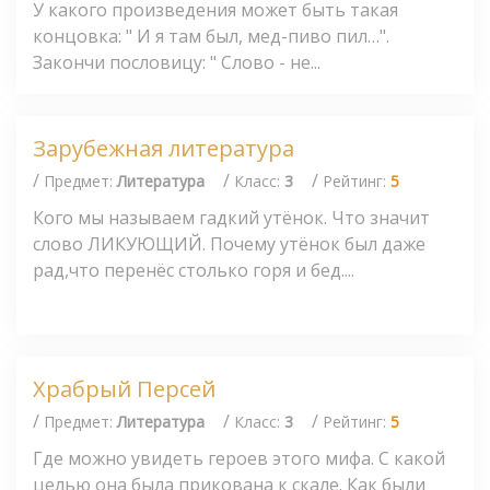
У какого произведения может быть такая
концовка: " И я там был, мед-пиво пил…".
Закончи пословицу: " Слово - не...
Зарубежная литература
/
/
/
Предмет:
Литература
Класс:
3
Рейтинг:
5
Кого мы называем гадкий утёнок. Что значит
слово ЛИКУЮЩИЙ. Почему утёнок был даже
рад,что перенёс столько горя и бед....
Храбрый Персей
/
/
/
Предмет:
Литература
Класс:
3
Рейтинг:
5
Где можно увидеть героев этого мифа. С какой
целью она была прикована к скале. Как были