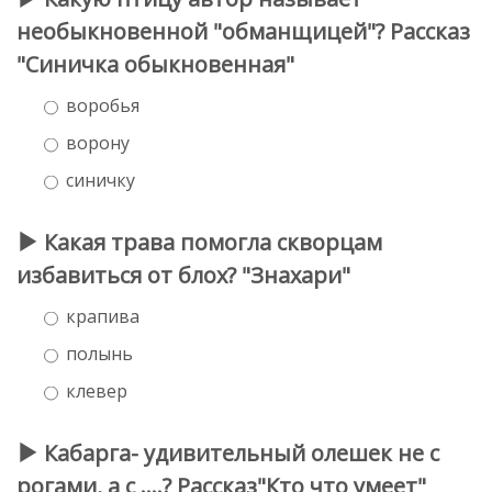
необыкновенной "обманщицей"? Рассказ
"Синичка обыкновенная"
воробья
ворону
синичку
Какая трава помогла скворцам
избавиться от блох? "Знахари"
крапива
полынь
клевер
Кабарга- удивительный олешек не с
рогами, а с ….? Рассказ"Кто что умеет"