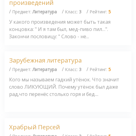
произведений
/
/
/
Предмет:
Литература
Класс:
3
Рейтинг:
5
У какого произведения может быть такая
концовка: " И я там был, мед-пиво пил…".
Закончи пословицу: " Слово - не...
Зарубежная литература
/
/
/
Предмет:
Литература
Класс:
3
Рейтинг:
5
Кого мы называем гадкий утёнок. Что значит
слово ЛИКУЮЩИЙ. Почему утёнок был даже
рад,что перенёс столько горя и бед....
Храбрый Персей
/
/
/