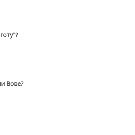
готу"?
ми Вове?