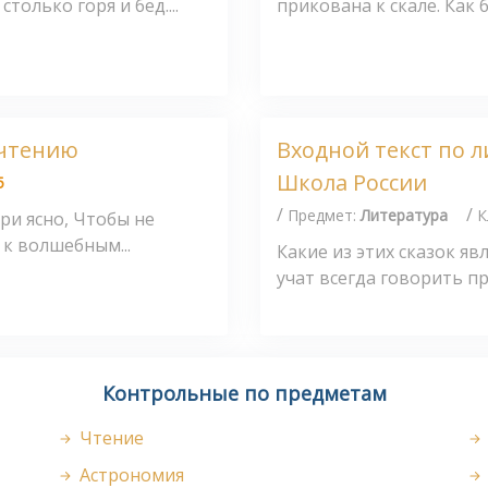
только горя и бед....
прикована к скале. Как 
 чтению
Входной текст по 
Школа России
5
/
/
Предмет:
Литература
К
ори ясно, Чтобы не
 к волшебным...
Какие из этих сказок я
учат всегда говорить пра
Контрольные по предметам
Чтение
Астрономия