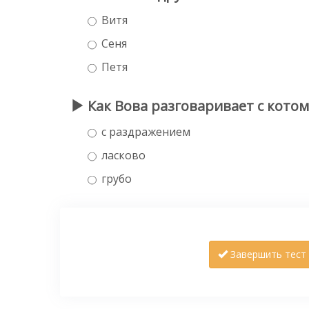
Витя
Сеня
Петя
Как Вова разговаривает с котом
с раздражением
ласково
грубо
Завершить тест