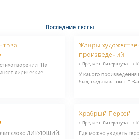
Последние тесты
нтова
Жанры художестве
произведений
5
/
/
Предмет:
Литература
К
 стихотворении "На
иняет лирические
У какого произведения 
был, мед-пиво пил…". Зак
Храбрый Персей
/
/
5
Предмет:
Литература
К
значит слово ЛИКУЮЩИЙ.
Где можно увидеть геро