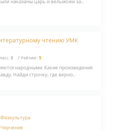
были наказаны царь и вельможи за...
литературному чтению УМК
/
ласс:
3
Рейтинг:
5
вляются народными. Какие произведения
вду. Найди строчку, где верно...
Физкультура
Черчение