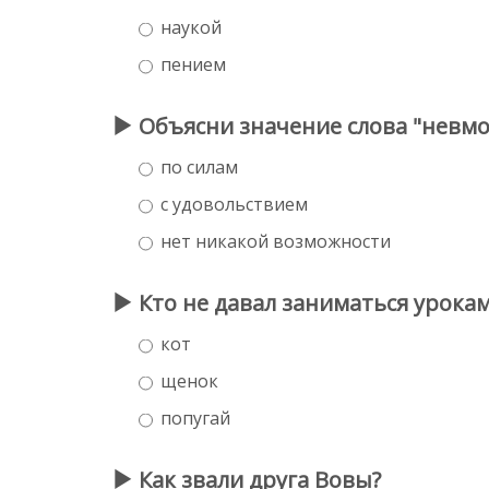
наукой
пением
Объясни значение слова "невмо
по силам
с удовольствием
нет никакой возможности
Кто не давал заниматься урока
кот
щенок
попугай
Как звали друга Вовы?