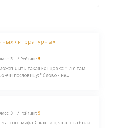
нных литературных
/
ласс:
3
Рейтинг:
5
может быть такая концовка: " И я там
ончи пословицу: " Слово - не...
/
ласс:
3
Рейтинг:
5
ев этого мифа. С какой целью она была