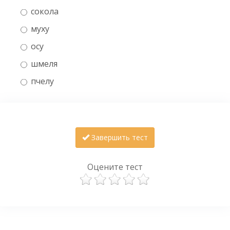
сокола
муху
осу
шмеля
пчелу
Завершить тест
Оцените тест