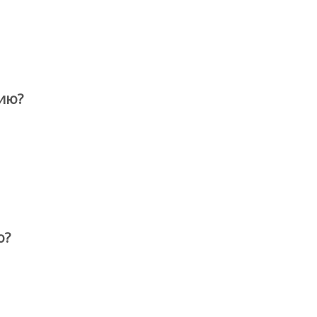
ию?
о?