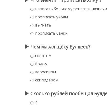
написать больному рецепт и назначи
прописать уколы
выгнать
прописать банки
Чем мазал щёку Булдеев?
спиртом
йодом
керосином
скипидаром
Сколько рублей пообещал Булде
4