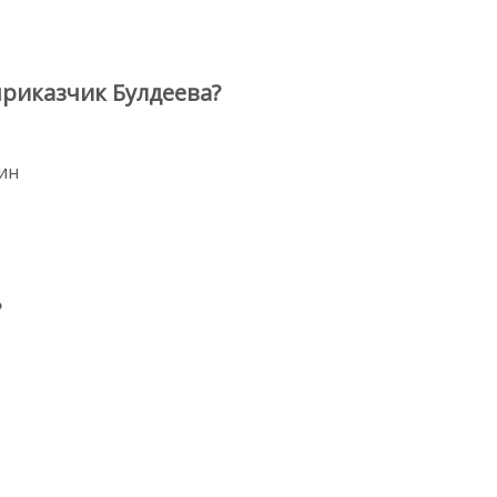
приказчик Булдеева?
ин
?