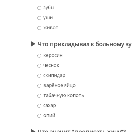
зубы
уши
живот
Что прикладывал к больному зу
керосин
чеснок
скипидар
варёное яйцо
табачную копоть
сахар
опий
Что значит "прописать хину"?