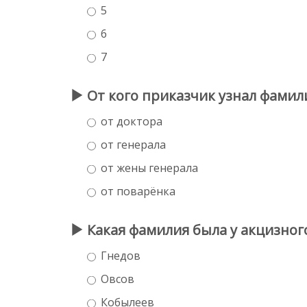
5
6
7
От кого приказчик узнал фамил
от доктора
от генерала
от жены генерала
от поварёнка
Какая фамилия была у акцизног
Гнедов
Овсов
Кобылеев