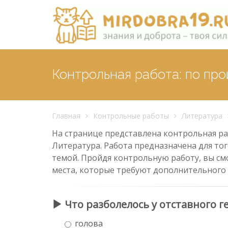
Контрольная работа: по пр
Главная
Контрольные работы
Литература
На странице представлена контрольная раб
Литература. Работа предназначена для тог
темой. Пройдя контрольную работу, вы см
места, которые требуют дополнительного
Что разболелось у отставного г
голова