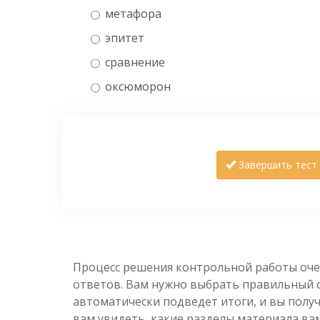
метафора
эпитет
сравнение
оксюморон
Завершить тест
Процесс решения контрольной работы оче
ответов. Вам нужно выбрать правильный от
автоматически подведет итоги, и вы полу
вам увидеть, какие разделы материала вам