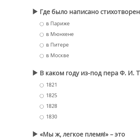
Где было написано стихотворен
в Париже
в Мюнхене
в Питере
в Москве
В каком году из-под пера Ф. И.
1821
1825
1828
1830
«Мы ж, легкое племя!» – это