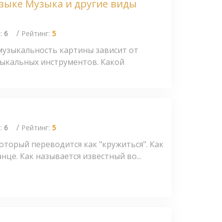
узыке Музыка и другие виды
/
с:
6
Рейтинг:
5
музыкальность картины зависит от
зыкальных инструментов. Какой
/
с:
6
Рейтинг:
5
который переводится как "кружиться". Как
це. Как называется известный во...