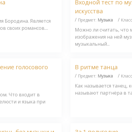
на
Входной тест по м
искусства
/
/
Предмет:
Музыка
Клас
я Бородина. Является
в своих романсов....
Можно ли считать, что 
изображения на ней му
музыкальный...
оение голосового
В ритме танца
/
/
Предмет:
Музыка
Клас
Как называется танец, 
называют партнёра в тан
ом. Что входит в
елюсти и языка при
изнь без музыки и
За 1 полугодие