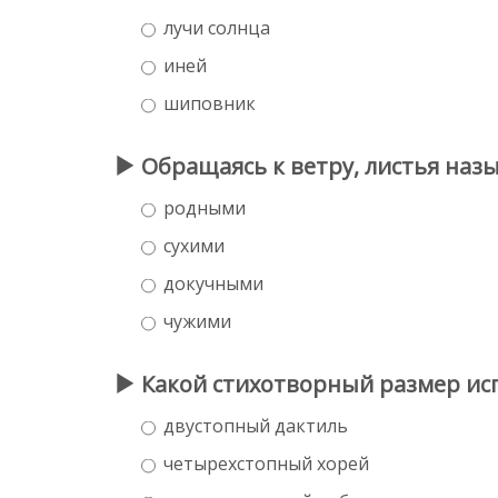
лучи солнца
иней
шиповник
Обращаясь к ветру, листья наз
родными
сухими
докучными
чужими
Какой стихотворный размер исп
двустопный дактиль
четырехстопный хорей