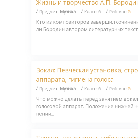
Жизнь и творчество А.П. Бороди
/
/
/
Предмет:
Музыка
Класс:
6
Рейтинг:
5
Кто из композиторов завершил сочинени
ли Бородин автором литературных тексто
Вокал: Певческая установка, стр
аппарата, гигиена голоса
/
/
/
Предмет:
Музыка
Класс:
6
Рейтинг:
5
Что можно делать перед занятием вокал
голосовой аппарат. Положение нижней ч
пении...
Трудно представить себе нашу ж