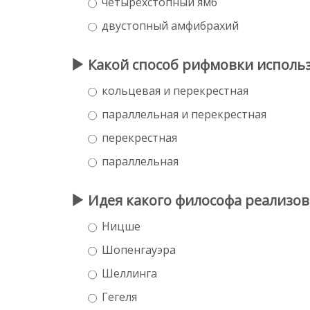
четырехстопный ямб
двустопный амфибрахий
Какой способ рифмовки использ
кольцевая и перекрестная
параллельная и перекрестная
перекрестная
параллельная
Идея какого философа реализов
Ницше
Шопенгауэра
Шеллинга
Гегеля