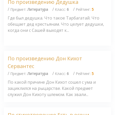
По произведению Дедушка
/
/
/
Предмет:
Литература
Класс:
6
Рейтинг:
5
Где был дедушка. Что такое Тарбагатай. Что
обещает дед крестьянам. Что целует дедушки,
когда они с Сашей выходят к...
По произведению Дон Кихот
Сервантес
/
/
/
Предмет:
Литература
Класс:
6
Рейтинг:
5
По какой причине Дон Кихот сошел с ума и
зациклился на рыцарстве. Какой предмет
служил Дон Кихоту шлемом. Как звали...
По стихотворению Есть в осени