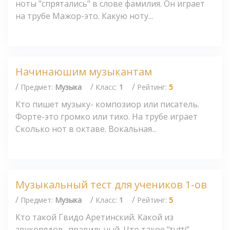
ноты "спрятались" в слове фамилия. Он играет
на трубе Мажор-это. Какую ноту...
Начинаюшим музыкантам
/
/
/
Предмет:
Музыка
Класс:
1
Рейтинг:
5
Кто пишет музыку- композиор или писатель.
Форте-это громко или тихо. На трубе играет
Сколько нот в октаве. Вокальная...
Музыкальный тест для учеников 1-ов
/
/
/
Предмет:
Музыка
Класс:
1
Рейтинг:
5
Кто такой Гвидо Аретинский. Какой из
звукорядов -правильный. Что такое “tutti” .