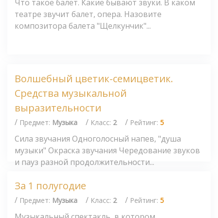
Что такое балет. Какие бывают звуки. В каком
театре звучит балет, опера. Назовите
композитора балета "Щелкунчик"...
Волшебный цветик-семицветик.
Средства музыкальной
выразительности
/
/
/
Предмет:
Музыка
Класс:
2
Рейтинг:
5
Сила звучания Одноголосный напев, "душа
музыки" Окраска звучания Чередование звуков
и пауз разной продолжительности...
За 1 полугодие
/
/
/
Предмет:
Музыка
Класс:
2
Рейтинг:
5
Музыкальный спектакль, в котором