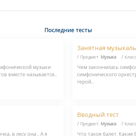
Последние тесты
Занятная музыкальн
/
/
Предмет:
Музыка
Клас
имфонической музыки
Чем закончилась симфон
ов вместе называется...
симфонического оркестр
герой...
Вводный тест
/
/
Предмет:
Музыка
Клас
а, в лесу она .. А я
Что такое балет. Какие 