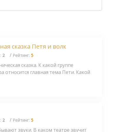
ая сказка Петя и волк
/
с:
2
Рейтинг:
5
ическая сказка. К какой группе
а относится главная тема Пети. Какой
/
с:
2
Рейтинг:
5
бывают звуки. В каком театре звучит