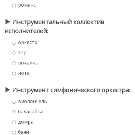
романс
Инструментальный коллектив
исполнителей:
оркестр
хор
вокализ
нота
Инструмент симфонического оркестра:
виолончель
балалайка
домра
баян