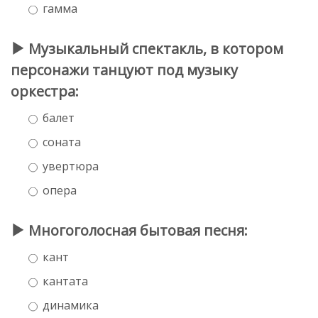
гамма
Музыкальный спектакль, в котором
персонажи танцуют под музыку
оркестра:
балет
соната
увертюра
опера
Многоголосная бытовая песня:
кант
кантата
динамика