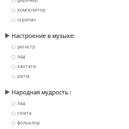
композитор
скрипач
Настроение в музыке:
регистр
лад
кантата
ритм
Народная мудрость :
лад
сюита
фольклор