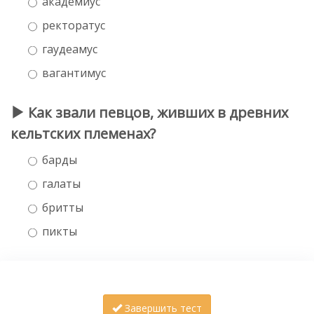
академиус
ректоратус
гаудеамус
вагантимус
Как звали певцов, живших в древних
кельтских племенах?
барды
галаты
бритты
пикты
Завершить тест