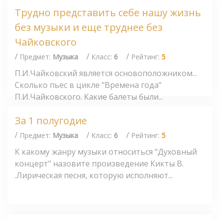
Трудно представить себе нашу жизнь
без музыки и еще труднее без
Чайковского
/
/
/
Предмет:
Музыка
Класс:
6
Рейтинг:
5
П.И.Чайковский является основоположником...
Сколько пьес в цикле "Времена года"
П.И.Чайковского. Какие балеты были...
За 1 полугодие
/
/
/
Предмет:
Музыка
Класс:
6
Рейтинг:
5
К какому жанру музыки относиться "Духовный
концерт" назовите произведение Кикты В.
.Лирическая песня, которую исполняют...