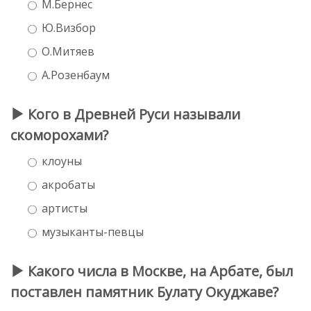
М.Бернес
Ю.Визбор
О.Митяев
А.Розенбаум
Кого в Древней Руси называли
скоморохами?
клоуны
акробаты
артисты
музыканты-певцы
Какого числа в Москве, на Арбате, был
поставлен памятник Булату Окуджаве?