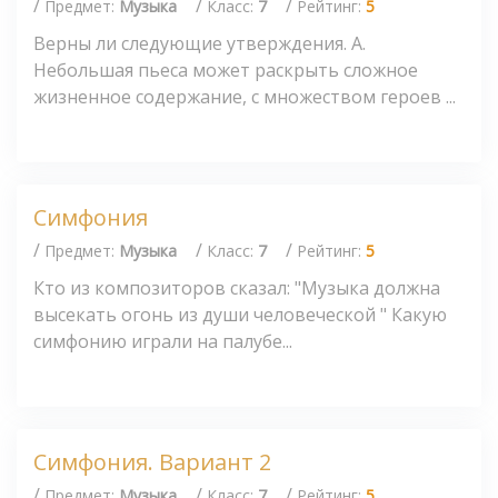
/
/
/
Предмет:
Музыка
Класс:
7
Рейтинг:
5
Верны ли следующие утверждения. А.
Небольшая пьеса может раскрыть сложное
жизненное содержание, с множеством героев ...
Симфония
/
/
/
Предмет:
Музыка
Класс:
7
Рейтинг:
5
Кто из композиторов сказал: "Музыка должна
высекать огонь из души человеческой " Какую
симфонию играли на палубе...
Симфония. Вариант 2
/
/
/
Предмет:
Музыка
Класс:
7
Рейтинг:
5