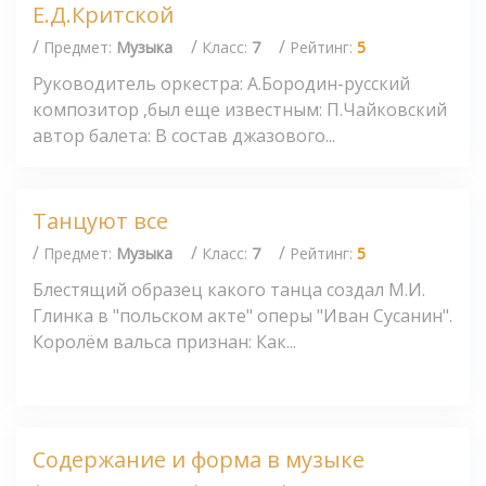
Е.Д.Критской
/
/
/
Предмет:
Музыка
Класс:
7
Рейтинг:
5
Руководитель оркестра: А.Бородин-русский
композитор ,был еще известным: П.Чайковский
автор балета: В состав джазового...
Танцуют все
/
/
/
Предмет:
Музыка
Класс:
7
Рейтинг:
5
Блестящий образец какого танца создал М.И.
Глинка в "польском акте" оперы "Иван Сусанин".
Королём вальса признан: Как...
Содержание и форма в музыке