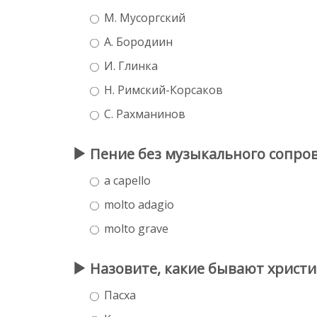
М. Мусоргский
А. Бородиин
И. Глинка
Н. Римский-Корсаков
С. Рахманинов
Пение без музыкального сопрово
a capello
molto adagio
molto grave
Назовите, какие бывают христи
Пасха