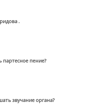
ридова .
ь партесное пение?
ать звучание органа?