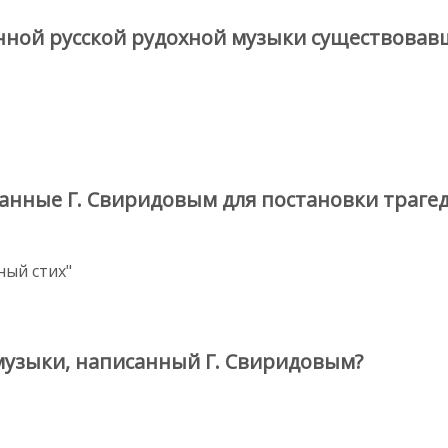
ной русской рудохной музыки существовавш
анные Г. Свиридовым для постановки трагед
ный стих"
музыки, написанный Г. Свиридовым?