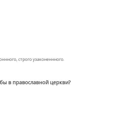
оннного, строго узаконеннного.
бы в православной церкви?