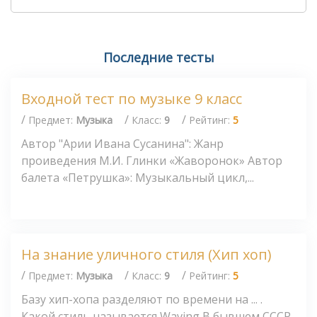
Последние тесты
Входной тест по музыке 9 класс
/
/
/
Предмет:
Музыка
Класс:
9
Рейтинг:
5
Автор "Арии Ивана Сусанина": Жанр
проиведения М.И. Глинки «Жаворонок» Автор
балета «Петрушка»: Музыкальный цикл,...
На знание уличного стиля (Хип хоп)
/
/
/
Предмет:
Музыка
Класс:
9
Рейтинг:
5
Базу хип-хопа разделяют по времени на ... .
Какой стиль называется Waving В бывшем СССР