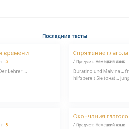
Последние тесты
м времени
Спряжение глагола 
/
нг:
5
Предмет:
Немецкий язык
 Der Lehrer ....
Buratino und Malvina ... fre
hilfsbereit Sie (она) ... jung
Окончания глаголов 
/
нг:
5
Предмет:
Немецкий язык