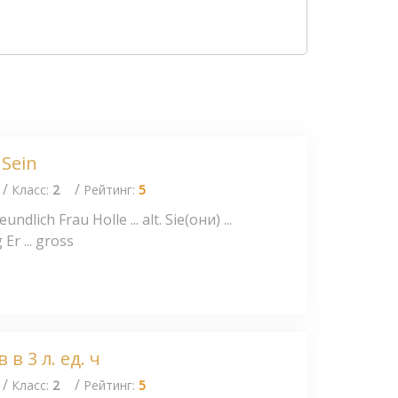
Sein
/
/
Класс:
2
Рейтинг:
5
undlich Frau Holle ... alt. Sie(они) ...
 Er ... gross
в 3 л. ед. ч
/
/
Класс:
2
Рейтинг:
5