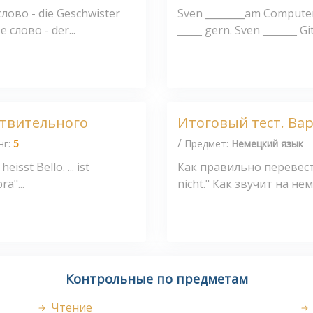
ово - die Geschwister
Sven ________am Computer.
слово - der...
_____ gern. Sven _______ Gi
ствительного
Итоговый тест. Ва
/
нг:
5
Предмет:
Немецкий язык
heisst Bello. ... ist
Как правильно перевест
a"...
nicht." Как звучит на не
Контрольные по предметам
Чтение