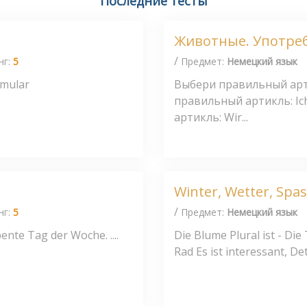
Последние тесты
Животные. Употре
/
нг:
5
Предмет:
Немецкий язык
rmular
Выбери правильный арти
правильный артикль: Ic
артикль: Wir...
Winter, Wetter, Spa
/
нг:
5
Предмет:
Немецкий язык
iebente Tag der Woche. ....
Die Blume Plural ist - Di
Rad Es ist interessant, D