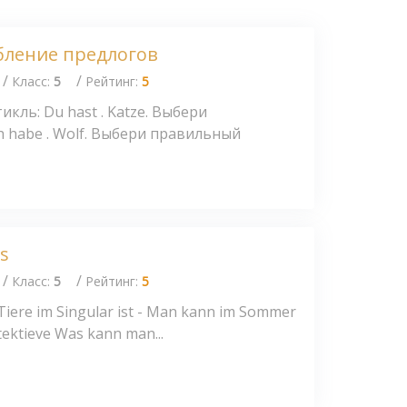
бление предлогов
/
/
Класс:
5
Рейтинг:
5
кль: Du hast . Katze. Выбери
h habe . Wolf. Выбери правильный
ss
/
/
Класс:
5
Рейтинг:
5
e Tiere im Singular ist - Man kann im Sommer
etektieve Was kann man...