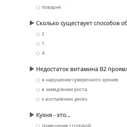
поварня
Сколько существует способов 
2
1
4
Недостаток витамина В2 прояв
в нарушении сумеречного зрения;
в замедлении роста;
к воспалению десен.
Кухня - это...
помещение столовой.