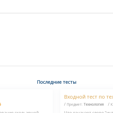
Последние тесты
Входной тест по т
/
/
5
Предмет:
Технология
К
азвание скользящей
Что означает слово "инт