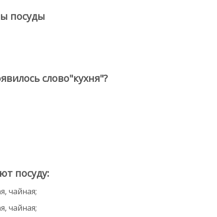
ты посуды
оявилось слово"кухня"?
ют посуду:
я, чайная;
я, чайная;