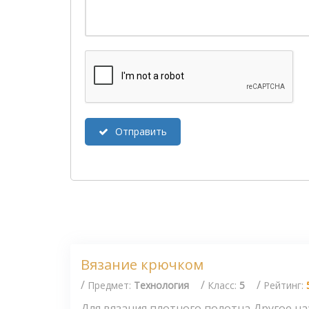
Отправить
Вязание крючком
/
/
/
Предмет:
Технология
Класс:
5
Рейтинг:
Для вязания плотного полотна Другое н