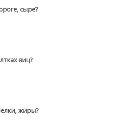
ороге, сыре?
лтках яиц?
белки, жиры?