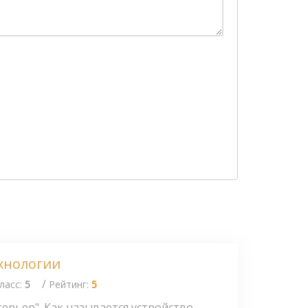
ехнологии
/
ласс:
5
Рейтинг:
5
ерьер". Как называется устройство,