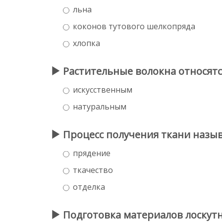
льна
коконов тутового шелкопряда
хлопка
Растительные волокна относятся 
искусственным
натуральным
Процесс получения ткани назыв
прядение
ткачество
отделка
Подготовка материалов лоскутн