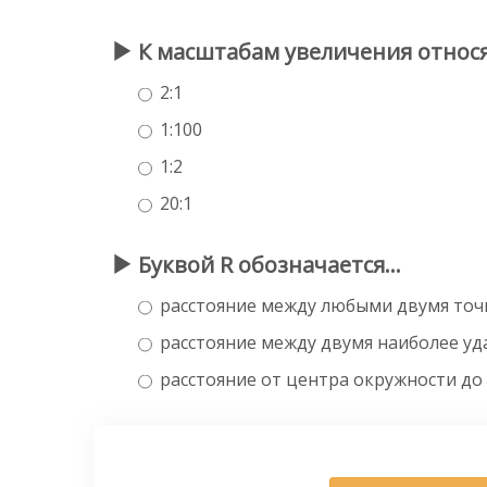
К масштабам увеличения относ
2:1
1:100
1:2
20:1
Буквой R обозначается…
расстояние между любыми двумя точ
расстояние между двумя наиболее 
расстояние от центра окружности до 