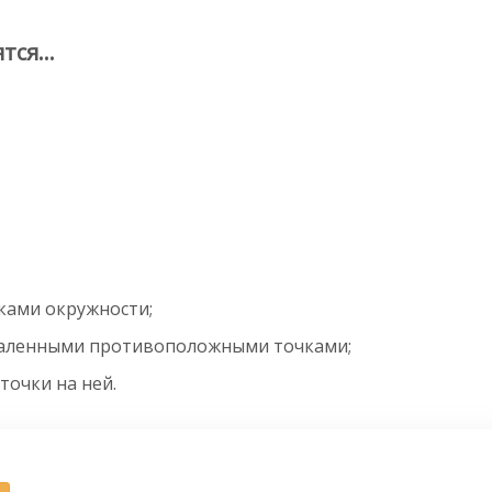
ятся…
ками окружности;
удаленными противоположными точками;
точки на ней.