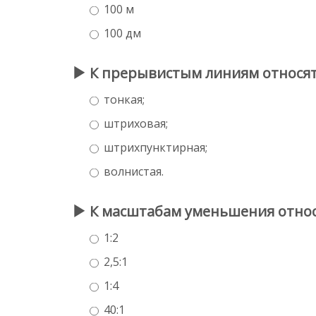
100 м
100 дм
К прерывистым линиям относя
тонкая;
штриховая;
штрихпунктирная;
волнистая.
К масштабам уменьшения отно
1:2
2,5:1
1:4
40:1