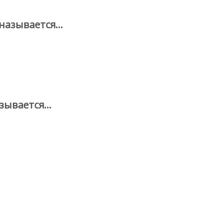
 называется…
азывается…