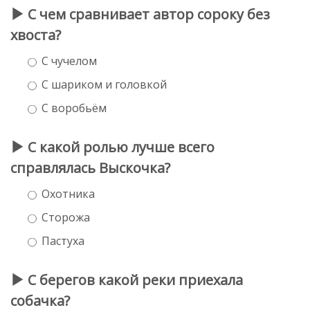
С чем сравнивает автор сороку без
хвоста?
С чучелом
С шариком и головкой
С воробьём
С какой ролью лучше всего
справлялась Выскочка?
Охотника
Сторожа
Пастуха
С берегов какой реки приехала
собачка?