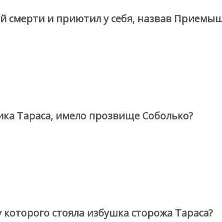
ой смерти и приютил у себя, назвав Приемы
ика Тараса, имело прозвище Соболько?
у которого стояла избушка сторожа Тараса?