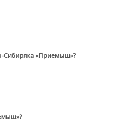
н-Сибиряка «Приемыш»?
иемыш»?