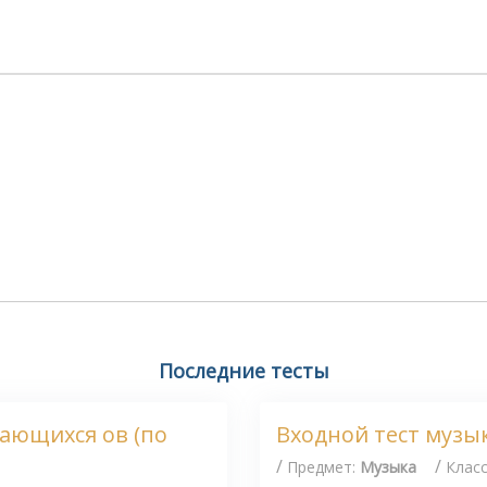
Последние тесты
чающихся ов (по
Входной тест музы
/
/
Предмет:
Музыка
Клас