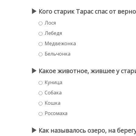
Кого старик Тарас спас от верн
Лося
Лебедя
Медвежонка
Бельчонка
Какое животное, жившее у стар
Куница
Собака
Кошка
Росомаха
Как называлось озеро, на берег