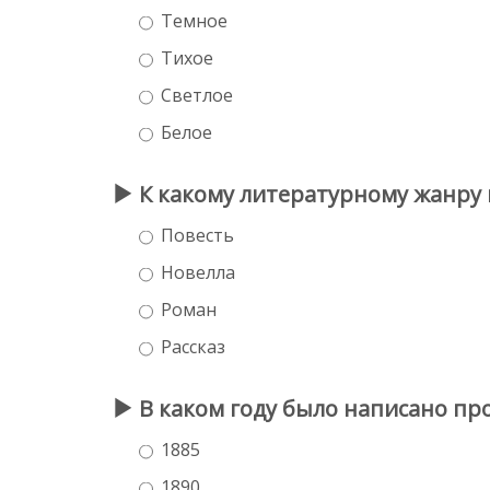
Темное
Тихое
Светлое
Белое
К какому литературному жанр
Повесть
Новелла
Роман
Рассказ
В каком году было написано п
1885
1890