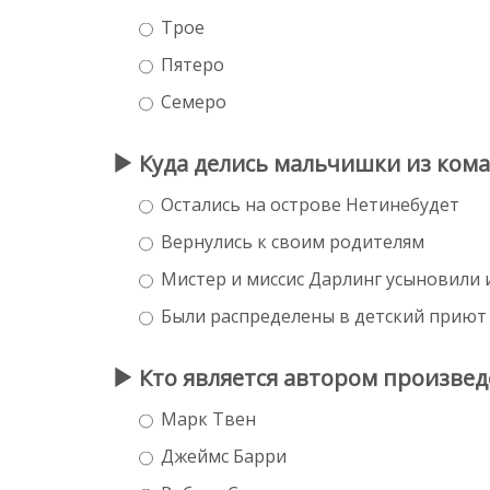
Трое
Пятеро
Семеро
Куда делись мальчишки из ком
Остались на острове Нетинебудет
Вернулись к своим родителям
Мистер и миссис Дарлинг усыновили 
Были распределены в детский приют
Кто является автором произвед
Марк Твен
Джеймс Барри