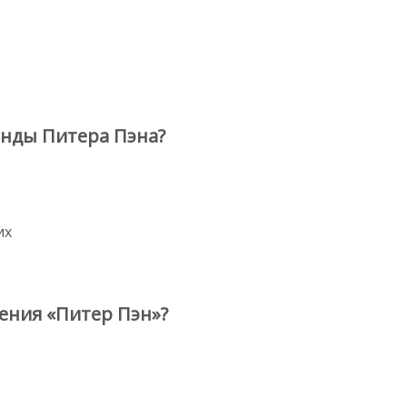
анды Питера Пэна?
их
ения «Питер Пэн»?