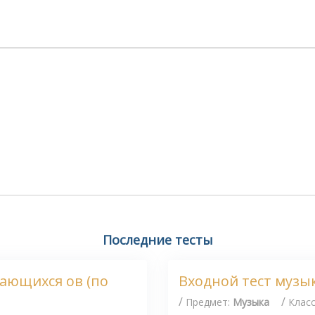
Последние тесты
чающихся ов (по
Входной тест музы
/
/
Предмет:
Музыка
Клас