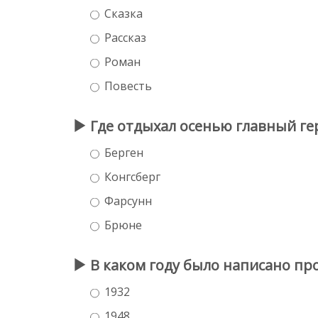
Сказка
Рассказ
Роман
Повесть
Где отдыхал осенью главный гер
Берген
Конгсберг
Фарсунн
Брюне
В каком году было написано п
1932
1948