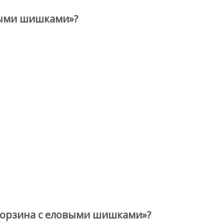
выми шишками»?
Корзина с еловыми шишками»?