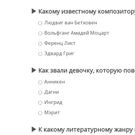
Какому известному композитор
Людвиг ван Бетховен
Вольфганг Амадей Моцарт
Ференц Лист
Эдвард Григ
Как звали девочку, которую пов
Анникен
Дагни
Ингрид
Мэрит
К какому литературному жанру