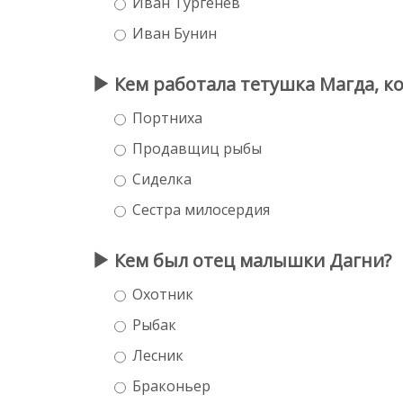
Иван Тургенев
Иван Бунин
Кем работала тетушка Магда, к
Портниха
Продавщиц рыбы
Сиделка
Сестра милосердия
Кем был отец малышки Дагни?
Охотник
Рыбак
Лесник
Браконьер