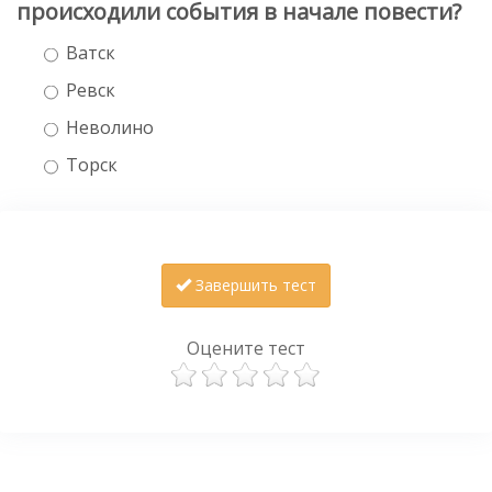
происходили события в начале повести?
Ватск
Ревск
Неволино
Торск
Завершить тест
Оцените тест