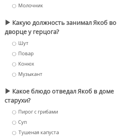
Молочник
Какую должность занимал Якоб во
дворце у герцога?
Шут
Повар
Конюх
Музыкант
Какое блюдо отведал Якоб в доме
старухи?
Пирог с грибами
Суп
Тушеная капуста