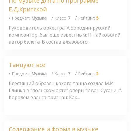
По музыке для а по программе
Е.Д.Критской
/
/
/
Предмет:
Музыка
Класс:
7
Рейтинг:
5
Руководитель оркестра: А.Бородин-русский
композитор ,был еще известным: П.Чайковский
автор балета: В состав джазового...
Танцуют все
/
/
/
Предмет:
Музыка
Класс:
7
Рейтинг:
5
Блестящий образец какого танца создал М.И.
Глинка в "польском акте" оперы "Иван Сусанин".
Королём вальса признан: Как...
Содержание и форма в музыке