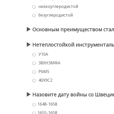
низкоуглеродистой
безуглеродистой
Основным преимуществом стали 
Нетеплостойкой инструменталь
У10А
38ХН3МФА
Р6М5
40Х9С2
Назовите дату войны со Швеци
1648-1658
1655-1658