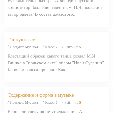
Руководитель оркестра: А.Бородин-русский
композитор ,был еще известным: П.Чайковский
автор балета: В состав джазового...
Танцуют все
/
/
/
Предмет:
Музыка
Класс:
7
Рейтинг:
5
Блестящий образец какого танца создал М.И.
Глинка в "польском акте" оперы "Иван Сусанин".
Королём вальса признан: Как...
Содержание и форма в музыке
/
/
/
Предмет:
Музыка
Класс:
7
Рейтинг:
5
Верны ли следующие утверждения. А.